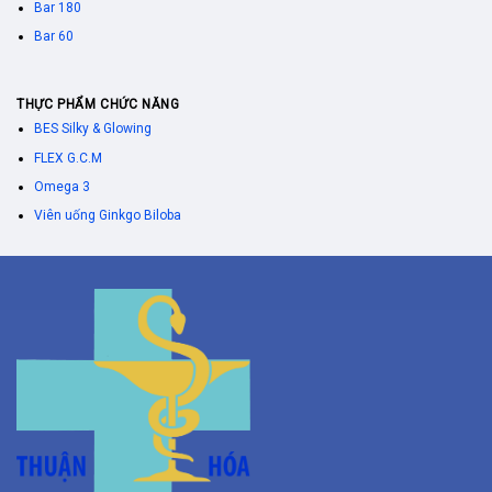
Bar 180
Bar 60
THỰC PHẨM CHỨC NĂNG
BES Silky & Glowing
FLEX G.C.M
Omega 3
Viên uống Ginkgo Biloba