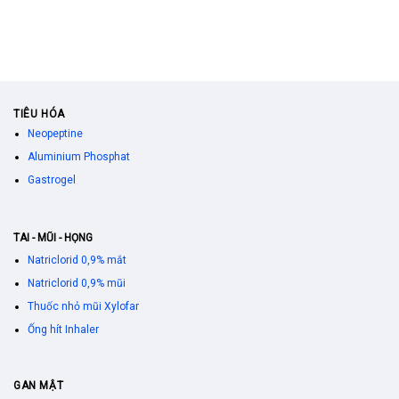
TIÊU HÓA
Neopeptine
Aluminium Phosphat
Gastrogel
TAI - MŨI - HỌNG
Natriclorid 0,9% mắt
Natriclorid 0,9% mũi
Thuốc nhỏ mũi Xylofar
Ống hít Inhaler
GAN MẬT