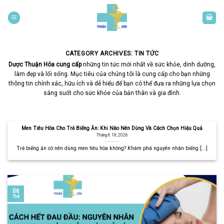
Skip
to
content
CATEGORY ARCHIVES:
TIN TỨC
Dược Thuận Hóa cung cấp
những tin tức mới nhất về sức khỏe, dinh dưỡng,
làm đẹp và lối sống. Mục tiêu của chúng tôi là cung cấp cho bạn những
thông tin chính xác, hữu ích và dễ hiểu để bạn có thể đưa ra những lựa chọn
sáng suốt cho sức khỏe của bản thân và gia đình.
Men Tiêu Hóa Cho Trẻ Biếng Ăn: Khi Nào Nên Dùng Và Cách Chọn Hiệu Quả
Tháng 6 18, 2026
Trẻ biếng ăn có nên dùng men tiêu hóa không? Khám phá nguyên nhân biếng [...]
06
Th4