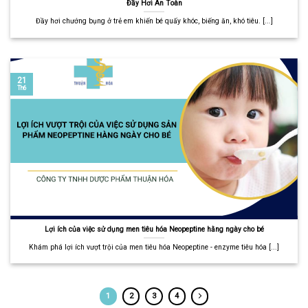
Đầy Hơi An Toàn
Đầy hơi chướng bụng ở trẻ em khiến bé quấy khóc, biếng ăn, khó tiêu. [...]
21
Th6
Lợi ích của việc sử dụng men tiêu hóa Neopeptine hằng ngày cho bé
Khám phá lợi ích vượt trội của men tiêu hóa Neopeptine - enzyme tiêu hóa [...]
1
2
3
4