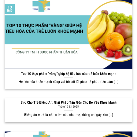
13
Th10
Top 10 thực phẩm “vàng” giúp hệ tiêu hóa của trẻ luôn khỏe mạnh
Hệ tiêu hóa khỏe mạnh đóng vai trò cốt lõi giúp trẻ phát triển toàn [...]
Siro Cho Trẻ Biếng Ăn: Giải Pháp Tận Gốc Cho Bé Yêu Khỏe Mạnh
Tháng 10 13, 2025
Biếng ăn ở trẻ là nỗi lo lớn của cha mẹ, không chỉ gây khó [...]