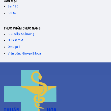
GAN MẬT
Bar 180
Bar 60
THỰC PHẨM CHỨC NĂNG
BES Silky & Glowing
FLEX G.C.M
Omega 3
Viên uống Ginkgo Biloba