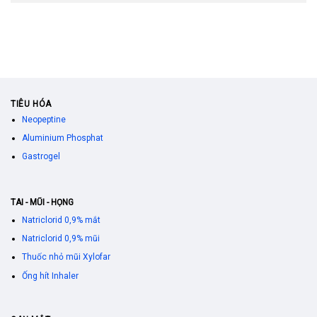
TIÊU HÓA
Neopeptine
Aluminium Phosphat
Gastrogel
TAI - MŨI - HỌNG
Natriclorid 0,9% mắt
Natriclorid 0,9% mũi
Thuốc nhỏ mũi Xylofar
Ống hít Inhaler