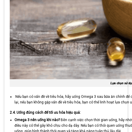
Lựa chọn sử dụ
Nếu bạn có vấn đề về tiêu hóa, hãy uống Omega 3 sau bữa ăn chính để có
lại, nếu bạn không gặp vấn đề về tiêu hóa, bạn có thể linh hoạt lựa chọ
2.4. Uống đúng cách để tối ưu hóa hiệu quả:
Omega 3 nên uống khi nào?
Bên cạnh việc chọn thời gian uống, hãy nhớ
điều này có thể gây khó chịu cho dạ dày. Nếu bạn có thói quen uống thu
uống, giúp hình thành thói quen và tăng khả năng tuân thủ lâu dài.