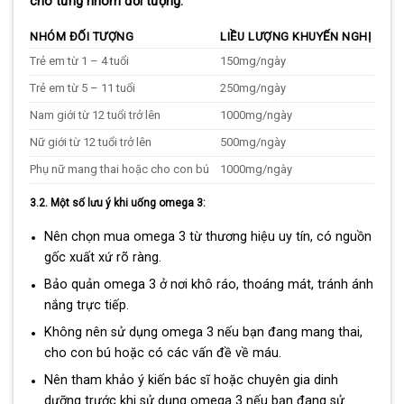
cho từng nhóm đối tượng:
NHÓM ĐỐI TƯỢNG
LIỀU LƯỢNG KHUYẾN NGHỊ
Trẻ em từ 1 – 4 tuổi
150mg/ngày
Trẻ em từ 5 – 11 tuổi
250mg/ngày
Nam giới từ 12 tuổi trở lên
1000mg/ngày
Nữ giới từ 12 tuổi trở lên
500mg/ngày
Phụ nữ mang thai hoặc cho con bú
1000mg/ngày
3.2. Một số lưu ý khi uống omega 3:
Nên chọn mua omega 3 từ thương hiệu uy tín, có nguồn
gốc xuất xứ rõ ràng.
Bảo quản omega 3 ở nơi khô ráo, thoáng mát, tránh ánh
nắng trực tiếp.
Không nên sử dụng omega 3 nếu bạn đang mang thai,
cho con bú hoặc có các vấn đề về máu.
Nên tham khảo ý kiến bác sĩ hoặc chuyên gia dinh
dưỡng trước khi sử dụng omega 3 nếu bạn đang sử