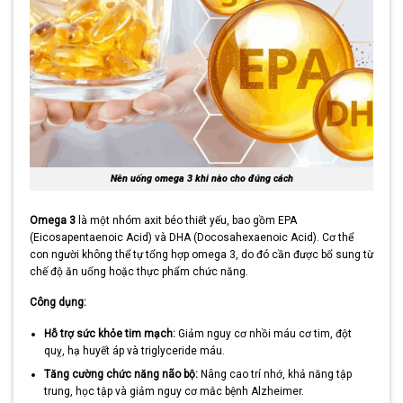
Nên uống omega 3 khi nào cho đúng cách
Omega 3
là một nhóm axit béo thiết yếu, bao gồm EPA
(Eicosapentaenoic Acid) và DHA (Docosahexaenoic Acid). Cơ thể
con người không thể tự tổng hợp omega 3, do đó cần được bổ sung từ
chế độ ăn uống hoặc thực phẩm chức năng.
Công dụng:
Hỗ trợ sức khỏe tim mạch:
Giảm nguy cơ nhồi máu cơ tim, đột
quỵ, hạ huyết áp và triglyceride máu.
Tăng cường chức năng não bộ:
Nâng cao trí nhớ, khả năng tập
trung, học tập và giảm nguy cơ mắc bệnh Alzheimer.