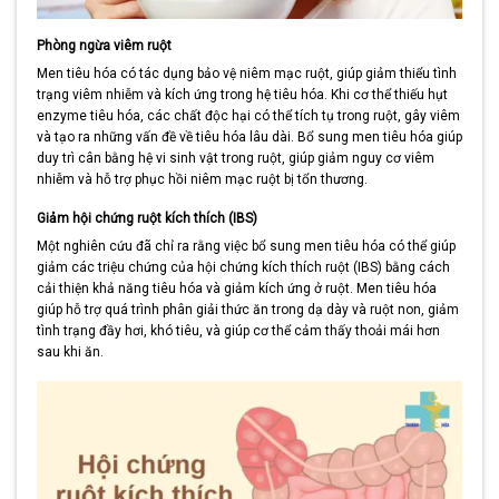
Phòng ngừa viêm ruột
Men tiêu hóa có tác dụng bảo vệ niêm mạc ruột, giúp giảm thiểu tình
trạng viêm nhiễm và kích ứng trong hệ tiêu hóa. Khi cơ thể thiếu hụt
enzyme tiêu hóa, các chất độc hại có thể tích tụ trong ruột, gây viêm
và tạo ra những vấn đề về tiêu hóa lâu dài. Bổ sung men tiêu hóa giúp
duy trì cân bằng hệ vi sinh vật trong ruột, giúp giảm nguy cơ viêm
nhiễm và hỗ trợ phục hồi niêm mạc ruột bị tổn thương.
Giảm hội chứng ruột kích thích (IBS)
Một nghiên cứu đã chỉ ra rằng việc bổ sung men tiêu hóa có thể giúp
giảm các triệu chứng của hội chứng kích thích ruột (IBS) bằng cách
cải thiện khả năng tiêu hóa và giảm kích ứng ở ruột. Men tiêu hóa
giúp hỗ trợ quá trình phân giải thức ăn trong dạ dày và ruột non, giảm
tình trạng đầy hơi, khó tiêu, và giúp cơ thể cảm thấy thoải mái hơn
sau khi ăn.