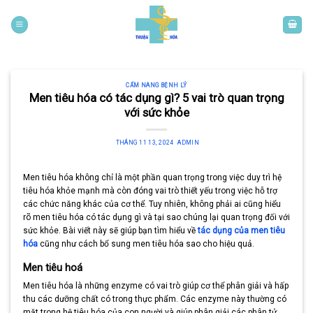
Skip
to
content
CẨM NANG BỆNH LÝ
Men tiêu hóa có tác dụng gì? 5 vai trò quan trọng
với sức khỏe
THÁNG 11 13, 2024
ADMIN
Men tiêu hóa không chỉ là một phần quan trọng trong việc duy trì hệ
tiêu hóa khỏe mạnh mà còn đóng vai trò thiết yếu trong việc hỗ trợ
các chức năng khác của cơ thể. Tuy nhiên, không phải ai cũng hiểu
rõ men tiêu hóa có tác dụng gì và tại sao chúng lại quan trọng đối với
sức khỏe. Bài viết này sẽ giúp bạn tìm hiểu về
tác dụng của men tiêu
hóa
cũng như cách bổ sung men tiêu hóa sao cho hiệu quả.
Men tiêu hoá
Men tiêu hóa là những enzyme có vai trò giúp cơ thể phân giải và hấp
thu các dưỡng chất có trong thực phẩm. Các enzyme này thường có
mặt trong hệ tiêu hóa của con người và giúp phân giải các phân tử