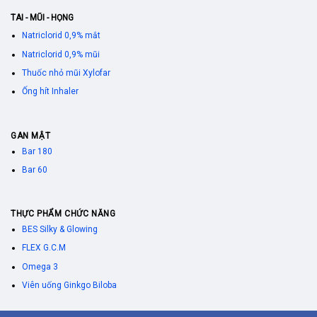
TAI - MŨI - HỌNG
Natriclorid 0,9% mắt
Natriclorid 0,9% mũi
Thuốc nhỏ mũi Xylofar
Ống hít Inhaler
GAN MẬT
Bar 180
Bar 60
THỰC PHẨM CHỨC NĂNG
BES Silky & Glowing
FLEX G.C.M
Omega 3
Viên uống Ginkgo Biloba