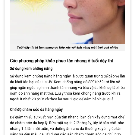
Tuổi dậy thì bị tàn nhang do tiếp xúc với ánh nắng mặt trời quá nhiều
Các phương pháp khắc phục tàn nhang ở tuổi dậy thì
Sử dụng kem chống nắng
Sử dụng kem chống nắng hàng ngày là bước quan trọng để bảo vệ làn
da khỏi tác hại của tia UV. Kem chống nắng có SPF từ 50 trở lên sẽ
giúp ngăn ngừa sự hình thành tàn nhang và bảo vệ da khỏi sự lão hóa
sớm do ánh nắng mặt trời. Lưu ý thoa kem chống nắng trước khi ra
ngoài ít nhất 20 phút và thoa lại sau 2 giờ để đảm bảo hiệu quả.
Chế độ chăm sóc da hàng ngày
Để giảm thiểu sự xuất hiện của tàn nhang, bạn cần xây dựng một chế
độ chăm sóc da hợp lý. Rửa mặt sạch 2 lần/ngày, tẩy tế bào chết nhẹ
nhàng 1-2 lần mỗi tuần, và dưỡng ẩm cho da thường xuyên giúp làm
sáng và đều màu da. Sử dụng các sản phẩm chăm sóc da phù hợp