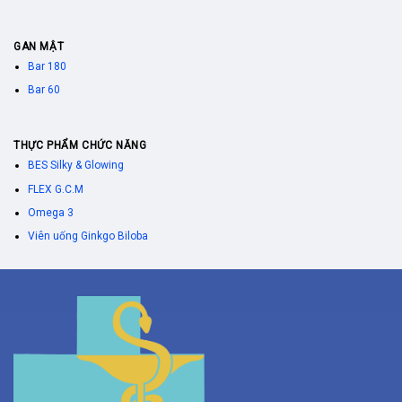
GAN MẬT
Bar 180
Bar 60
THỰC PHẨM CHỨC NĂNG
BES Silky & Glowing
FLEX G.C.M
Omega 3
Viên uống Ginkgo Biloba