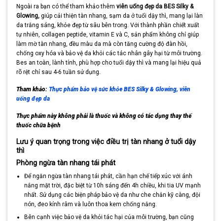
Ngoài ra bạn có thể tham khảo thêm
viên uống đẹp da BES Silky &
Glowing,
giúp cải thiện tàn nhang, sạm da ở tuổi dậy thì, mang lại làn
da trắng sáng, khỏe đẹp từ sâu bên trong. Với thành phần chiết xuất
tự nhiên, collagen peptide, vitamin E và C, sản phẩm không chỉ giúp
làm mờ tàn nhang, đều màu da mà còn tăng cường độ đàn hồi,
chống oxy hóa và bảo vệ da khỏi các tác nhân gây hại từ môi trường.
Bes an toàn, lành tính, phù hợp cho tuổi dậy thì và mang lại hiệu quả
rõ rệt chỉ sau 4-6 tuần sử dụng.
Tham khảo:
Thực phẩm bảo vệ sức khỏe BES Silky & Glowing, viên
uống đẹp da
Thực phẩm này không phải là thuốc và không có tác dụng thay thế
thuốc chữa bệnh
Lưu ý quan trọng trong việc điều trị tàn nhang ở tuổi dậy
thì
Phòng ngừa tàn nhang tái phát
Để ngăn ngừa tàn nhang tái phát, cần hạn chế tiếp xúc với ánh
nắng mặt trời, đặc biệt từ 10h sáng đến 4h chiều, khi tia UV mạnh
nhất. Sử dụng các biện pháp bảo vệ da như che chắn kỹ càng, đội
nón, đeo kính râm và luôn thoa kem chống nắng.
Bên cạnh việc bảo vệ da khỏi tác hại của môi trường, bạn cũng