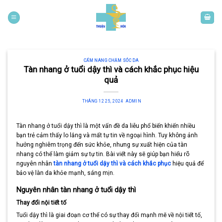
Skip
to
content
CẨM NANG CHĂM SÓC DA
Tàn nhang ở tuổi dậy thì và cách khắc phục hiệu
quả
THÁNG 12 25, 2024
ADMIN
Tàn nhang ở tuổi dậy thì là một vấn đề da liễu phổ biến khiến nhiều
bạn trẻ cảm thấy lo lắng và mất tự tin về ngoại hình. Tuy không ảnh
hưởng nghiêm trọng đến sức khỏe, nhưng sự xuất hiện của tàn
nhang có thể làm giảm sự tự tin. Bài viết này sẽ giúp bạn hiểu rõ
nguyên nhân
tàn nhang ở tuổi dậy thì và cách khắc phục
hiệu quả để
bảo vệ làn da khỏe mạnh, sáng mịn.
Nguyên nhân tàn nhang ở tuổi dậy thì
Thay đổi nội tiết tố
Tuổi dậy thì là giai đoạn cơ thể có sự thay đổi mạnh mẽ về nội tiết tố,