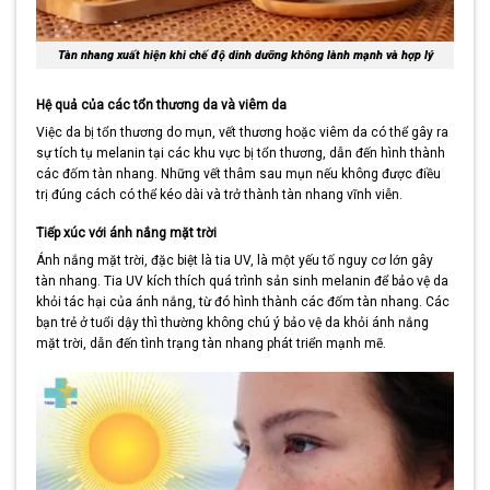
Tàn nhang xuất hiện khi chế độ dinh dưỡng không lành mạnh và hợp lý
Hệ quả của các tổn thương da và viêm da
Việc da bị tổn thương do mụn, vết thương hoặc viêm da có thể gây ra
sự tích tụ melanin tại các khu vực bị tổn thương, dẫn đến hình thành
các đốm tàn nhang. Những vết thâm sau mụn nếu không được điều
trị đúng cách có thể kéo dài và trở thành tàn nhang vĩnh viễn.
Tiếp xúc với ánh nắng mặt trời
Ánh nắng mặt trời, đặc biệt là tia UV, là một yếu tố nguy cơ lớn gây
tàn nhang. Tia UV kích thích quá trình sản sinh melanin để bảo vệ da
khỏi tác hại của ánh nắng, từ đó hình thành các đốm tàn nhang. Các
bạn trẻ ở tuổi dậy thì thường không chú ý bảo vệ da khỏi ánh nắng
mặt trời, dẫn đến tình trạng tàn nhang phát triển mạnh mẽ.