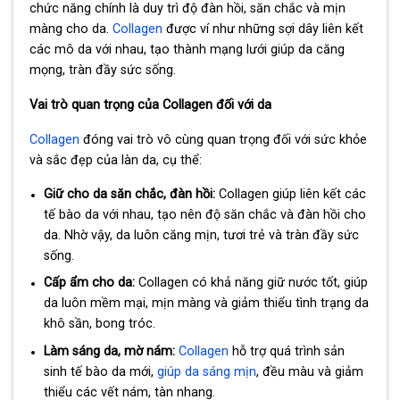
chức năng chính là duy trì độ đàn hồi, săn chắc và mịn
màng cho da.
Collagen
được ví như những sợi dây liên kết
các mô da với nhau, tạo thành mạng lưới giúp da căng
mọng, tràn đầy sức sống.
Vai trò quan trọng của Collagen đối với da
Collagen
đóng vai trò vô cùng quan trọng đối với sức khỏe
và sắc đẹp của làn da, cụ thể:
Giữ cho da săn chắc, đàn hồi:
Collagen giúp liên kết các
tế bào da với nhau, tạo nên độ săn chắc và đàn hồi cho
da. Nhờ vậy, da luôn căng mịn, tươi trẻ và tràn đầy sức
sống.
Cấp ẩm cho da:
Collagen có khả năng giữ nước tốt, giúp
da luôn mềm mại, mịn màng và giảm thiểu tình trạng da
khô sần, bong tróc.
Làm sáng da, mờ nám:
Collagen
hỗ trợ quá trình sản
sinh tế bào da mới,
giúp da sáng mịn
, đều màu và giảm
thiểu các vết nám, tàn nhang.