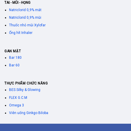
TAI - MŨI - HỌNG
Natriclorid 0,9% mắt
Natriclorid 0,9% mũi
Thuốc nhỏ mũi Xylofar
Ống hít Inhaler
GAN MẬT
Bar 180
Bar 60
THỰC PHẨM CHỨC NĂNG
BES Silky & Glowing
FLEX G.C.M
Omega 3
Viên uống Ginkgo Biloba