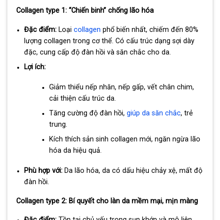
Collagen type 1: “Chiến binh” chống lão hóa
Đặc điểm:
Loại
collagen
phổ biến nhất, chiếm đến 80%
lượng collagen trong cơ thể. Có cấu trúc dạng sợi dày
đặc, cung cấp độ đàn hồi và săn chắc cho da.
Lợi ích:
Giảm thiểu nếp nhăn, nếp gấp, vết chân chim,
cải thiện cấu trúc da.
Tăng cường độ đàn hồi,
giúp da săn chắc
, trẻ
trung.
Kích thích sản sinh collagen mới, ngăn ngừa lão
hóa da hiệu quả.
Phù hợp với:
Da lão hóa, da có dấu hiệu chảy xệ, mất độ
đàn hồi.
Collagen type 2: Bí quyết cho làn da mềm mại, mịn màng
Đặc điểm:
Tồn tại chủ yếu trong sụn khớp và mô liên