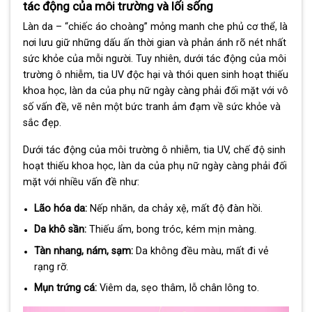
tác động của môi trường và lối sống
Làn da – “chiếc áo choàng” mỏng manh che phủ cơ thể, là
nơi lưu giữ những dấu ấn thời gian và phản ánh rõ nét nhất
sức khỏe của mỗi người. Tuy nhiên, dưới tác động của môi
trường ô nhiễm, tia UV độc hại và thói quen sinh hoạt thiếu
khoa học, làn da của phụ nữ ngày càng phải đối mặt với vô
số vấn đề, vẽ nên một bức tranh ảm đạm về sức khỏe và
sắc đẹp.
Dưới tác động của môi trường ô nhiễm, tia UV, chế độ sinh
hoạt thiếu khoa học, làn da của phụ nữ ngày càng phải đối
mặt với nhiều vấn đề như:
Lão hóa da:
Nếp nhăn, da chảy xệ, mất độ đàn hồi.
Da khô sần:
Thiếu ẩm, bong tróc, kém mịn màng.
Tàn nhang, nám, sạm:
Da không đều màu, mất đi vẻ
rạng rỡ.
Mụn trứng cá:
Viêm da, sẹo thâm, lỗ chân lông to.