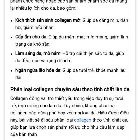
phẩm chức năng hoặc các sản phẩm chăm sóc da mang
lại nhiều lợi ích cho da, bao gồm:
Kích thích sản sinh collagen mới:
Giúp da căng mịn, đàn
hồi, giảm nếp nhăn.
Cấp ẩm cho da:
Giúp da mềm mại, mịn màng, giảm tình
trạng da khô sần.
Làm sáng da, mờ nám:
Hỗ trợ cải thiện sắc tố da, giúp
da đều màu và rạng rỡ hơn.
Ngăn ngừa lão hóa da:
Giúp da tươi trẻ, khỏe mạnh lâu
dài.
Phân loại collagen chuyên sâu theo tính chất làn da
Collagen đóng vai trò thiết yếu trong việc duy trì sự tươi
trẻ, mịn màng cho làn da. Tuy nhiên, không phải loại
collagen nào cũng phù hợp với mọi loại da. Hiểu được điều
này, bài viết sẽ đi sâu phân loại
collagen
theo tính chất da,
giúp bạn lựa chọn sản phẩm tối ưu cho nhu cầu làm đẹp
của bản thân.