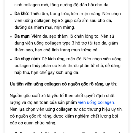
sinh collagen mới, tăng cường độ đàn hồi cho da.
Da khô:
Thiếu ẩm, bong tróc, kém mịn màng. Nên chọn
viên uống collagen type 2 giúp cấp ẩm sâu cho da,
dưỡng da mềm mại, mịn màng.
Da mụn:
Viêm da, sẹo thâm, lỗ chân lông to. Nên sử
dụng viên uống collagen type 3 hỗ trợ tái tạo da, giảm
thâm sẹo, hạn chế tình trạng mụn trứng cá.
Da nhạy cảm:
Dễ kích ứng, mẩn đỏ. Nên chọn viên uống
collagen thủy phân có kích thước phân tử nhỏ, dễ dàng
hấp thu, hạn chế gây kích ứng da.
Ưu tiên viên uống collagen có nguồn gốc rõ ràng, uy tín:
Nguồn gốc xuất xứ là yếu tố then chốt quyết định chất
lượng và độ an toàn của sản phẩm
viên uống collagen
.
Nên lựa chọn viên uống collagen từ các thương hiệu uy tín,
có nguồn gốc rõ ràng, được kiểm nghiệm chất lượng bởi
các cơ quan chức năng.