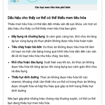
Các loại men tiêu hóa phổ biến
Dấu hiệu cho thấy cơ thể có thể thiếu men tiêu hóa
Thiếu men tiêu hóa có thể dẫn đến nhiều vấn đề sức khỏe, với một số
dấu hiệu cho thấy cơ thể thiếu men tiêu hóa bao gồm:
Đầy bụng và chướng bụng
: là cảm giác căng tức, khó chịu do tăng
áp lực vùng bụng do thực phẩm không được tiêu hóa hoàn toàn.
Tiêu chảy hoặc táo bón
: Do thức ăn không được tiêu hóa tốt làm
rối loạn và mất cân bằng trong quá trình tiêu hóa dẫn đến các vấn
đề về rối loạn tiêu hóa như tiêu chảy, táo bón,…
Khó chịu hoặc đau bụng
: Xuất hiện sau khi ăn, do thức ăn không
được tiêu hóa tốt tăng áp lực lên vùng bụng tạo cảm giác khó chịu
và đau bụng.
Thiếu hụt dinh dưỡng
: Thức ăn không được tiêu hóa tốt các
vitamin, khoáng chất cần thiết cho cơ thể có trong thức ăn không
được chuyển hóa và hấp thu hiệu quả gây ra tình trạng thiếu hụt
dinh dưỡng.
Nếu bạn gặp phải những triệu chứng này thường xuyên, có thể cơ thể
bạn đang thiếu hụt men tiêu hóa.