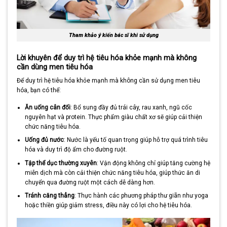
Tham khảo ý kiến bác sĩ khi sử dụng
Lời khuyên để duy trì hệ tiêu hóa khỏe mạnh mà không
cần dùng men tiêu hóa
Để duy trì hệ tiêu hóa khỏe mạnh mà không cần sử dụng men tiêu
hóa, bạn có thể:
Ăn uống cân đối
: Bổ sung đầy đủ trái cây, rau xanh, ngũ cốc
nguyên hạt và protein. Thực phẩm giàu chất xơ sẽ giúp cải thiện
chức năng tiêu hóa.
Uống đủ nước
: Nước là yếu tố quan trọng giúp hỗ trợ quá trình tiêu
hóa và duy trì độ ẩm cho đường ruột.
Tập thể dục thường xuyên
: Vận động không chỉ giúp tăng cường hệ
miễn dịch mà còn cải thiện chức năng tiêu hóa, giúp thức ăn di
chuyển qua đường ruột một cách dễ dàng hơn.
Tránh căng thẳng
: Thực hành các phương pháp thư giãn như yoga
hoặc thiền giúp giảm stress, điều này có lợi cho hệ tiêu hóa.