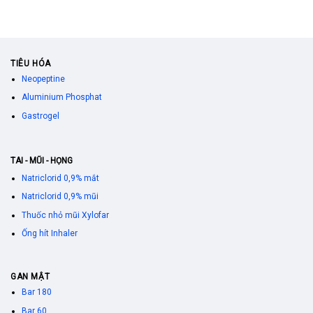
TIÊU HÓA
Neopeptine
Aluminium Phosphat
Gastrogel
TAI - MŨI - HỌNG
Natriclorid 0,9% mắt
Natriclorid 0,9% mũi
Thuốc nhỏ mũi Xylofar
Ống hít Inhaler
GAN MẬT
Bar 180
Bar 60