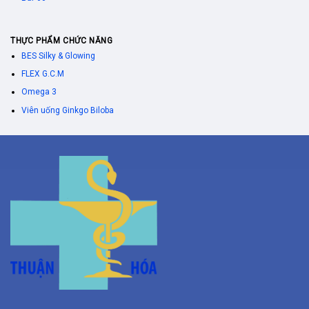
THỰC PHẨM CHỨC NĂNG
BES Silky & Glowing
FLEX G.C.M
Omega 3
Viên uống Ginkgo Biloba