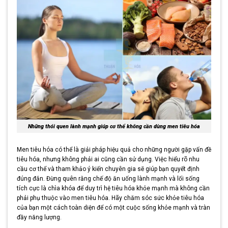
Những thói quen lành mạnh giúp cơ thể không cần dùng men tiêu hóa
Men tiêu hóa có thể là giải pháp hiệu quả cho những người gặp vấn đề
tiêu hóa, nhưng không phải ai cũng cần sử dụng. Việc hiểu rõ nhu
cầu cơ thể và tham khảo ý kiến chuyên gia sẽ giúp bạn quyết định
đúng đắn. Đừng quên rằng chế độ ăn uống lành mạnh và lối sống
tích cực là chìa khóa để duy trì hệ tiêu hóa khỏe mạnh mà không cần
phải phụ thuộc vào men tiêu hóa. Hãy chăm sóc sức khỏe tiêu hóa
của bạn một cách toàn diện để có một cuộc sống khỏe mạnh và tràn
đầy năng lượng.