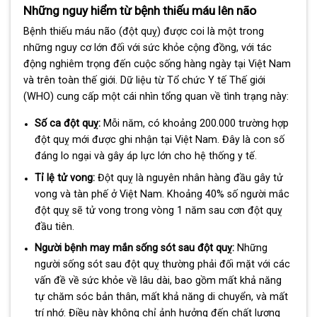
Những nguy hiểm từ bệnh thiếu máu lên não
Bệnh thiếu máu não (đột quỵ) được coi là một trong
những nguy cơ lớn đối với sức khỏe cộng đồng, với tác
động nghiêm trọng đến cuộc sống hàng ngày tại Việt Nam
và trên toàn thế giới. Dữ liệu từ Tổ chức Y tế Thế giới
(WHO) cung cấp một cái nhìn tổng quan về tình trạng này:
Số ca đột quỵ:
Mỗi năm, có khoảng 200.000 trường hợp
đột quỵ mới được ghi nhận tại Việt Nam. Đây là con số
đáng lo ngại và gây áp lực lớn cho hệ thống y tế.
Tỉ lệ tử vong:
Đột quỵ là nguyên nhân hàng đầu gây tử
vong và tàn phế ở Việt Nam. Khoảng 40% số người mắc
đột quỵ sẽ tử vong trong vòng 1 năm sau cơn đột quỵ
đầu tiên.
Người bệnh may mắn sống sót sau đột quỵ:
Những
người sống sót sau đột quỵ thường phải đối mặt với các
vấn đề về sức khỏe về lâu dài, bao gồm mất khả năng
tự chăm sóc bản thân, mất khả năng di chuyển, và mất
trí nhớ. Điều này không chỉ ảnh hưởng đến chất lượng