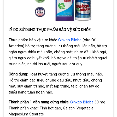
LÝ DO SỬ DỤNG THỰC PHẨM BẢO VỆ SỨC KHỎE:
Thực phẩm bảo vệ sức khỏe
Ginkgo Biloba
(Vita Of
America) hỗ trợ tăng cường lưu thông máu lên não, hỗ trợ
ngăn ngừa thiếu máu não, chóng mặt, nhức đầu, khó ngủ,
giảm nguy cơ huyết khối, hỗ trợ và cải thiện trí nhớ ở người
trung niên, người lớn tuổi, người sau đột quỵ.
Công dụng:
Hoạt huyết, tăng cường lưu thông máu não.
Hỗ trợ giảm các triệu chứng đau đầu, nhức đầu, chóng
mặt, suy giảm trí nhớ, mất tập trung, tê bì chân tay do
thiểu năng tuần hoàn não.
Thành phần 1 viên nang cứng chứa:
Ginkgo Biloba
60 mg
Thành phần khác: Tinh bột gạo, Gelatin, Vegetable
Magnesium Stearate