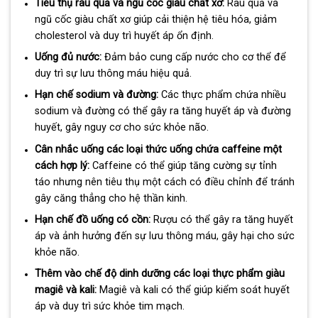
Tiêu thụ rau quả và ngũ cốc giàu chất xơ:
Rau quả và
ngũ cốc giàu chất xơ giúp cải thiện hệ tiêu hóa, giảm
cholesterol và duy trì huyết áp ổn định.
Uống đủ nước:
Đảm bảo cung cấp nước cho cơ thể để
duy trì sự lưu thông máu hiệu quả.
Hạn chế sodium và đường:
Các thực phẩm chứa nhiều
sodium và đường có thể gây ra tăng huyết áp và đường
huyết, gây nguy cơ cho sức khỏe não.
Cân nhắc uống các loại thức uống chứa caffeine một
cách hợp lý:
Caffeine có thể giúp tăng cường sự tỉnh
táo nhưng nên tiêu thụ một cách có điều chỉnh để tránh
gây căng thẳng cho hệ thần kinh.
Hạn chế đồ uống có cồn:
Rượu có thể gây ra tăng huyết
áp và ảnh hưởng đến sự lưu thông máu, gây hại cho sức
khỏe não.
Thêm vào chế độ dinh dưỡng các loại thực phẩm giàu
magiê và kali:
Magiê và kali có thể giúp kiểm soát huyết
áp và duy trì sức khỏe tim mạch.