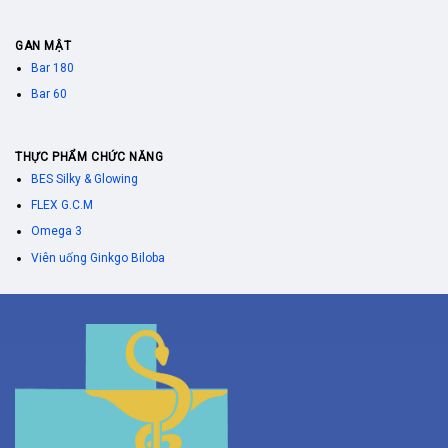
GAN MẬT
Bar 180
Bar 60
THỰC PHẨM CHỨC NĂNG
BES Silky & Glowing
FLEX G.C.M
Omega 3
Viên uống Ginkgo Biloba