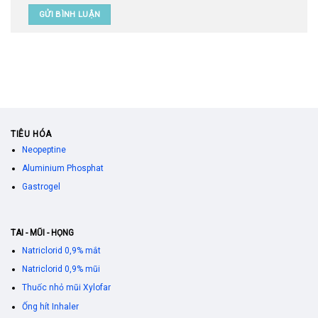
TIÊU HÓA
Neopeptine
Aluminium Phosphat
Gastrogel
TAI - MŨI - HỌNG
Natriclorid 0,9% mắt
Natriclorid 0,9% mũi
Thuốc nhỏ mũi Xylofar
Ống hít Inhaler