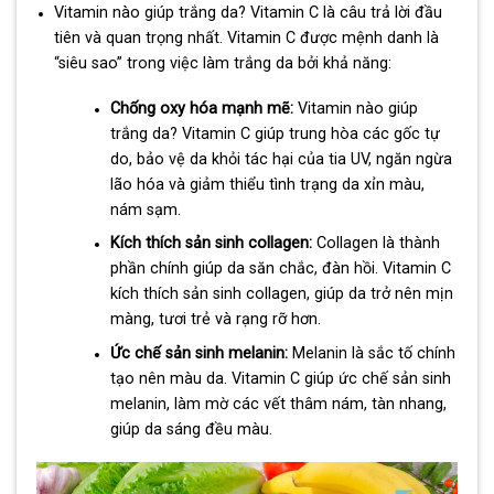
Vitamin nào giúp trắng da? Vitamin C là câu trả lời đầu
tiên và quan trọng nhất. Vitamin C được mệnh danh là
“siêu sao” trong việc làm trắng da bởi khả năng:
Chống oxy hóa mạnh mẽ:
Vitamin nào giúp
trắng da? Vitamin C giúp trung hòa các gốc tự
do, bảo vệ da khỏi tác hại của tia UV, ngăn ngừa
lão hóa và giảm thiểu tình trạng da xỉn màu,
nám sạm.
Kích thích sản sinh collagen:
Collagen là thành
phần chính giúp da săn chắc, đàn hồi. Vitamin C
kích thích sản sinh collagen, giúp da trở nên mịn
màng, tươi trẻ và rạng rỡ hơn.
Ức chế sản sinh melanin:
Melanin là sắc tố chính
tạo nên màu da. Vitamin C giúp ức chế sản sinh
melanin, làm mờ các vết thâm nám, tàn nhang,
giúp da sáng đều màu.