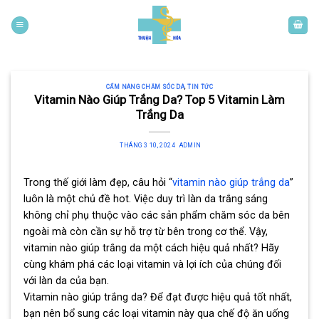
Skip
to
content
CẨM NANG CHĂM SÓC DA
,
TIN TỨC
Vitamin Nào Giúp Trắng Da? Top 5 Vitamin Làm
Trắng Da
THÁNG 3 10, 2024
ADMIN
Trong thế giới làm đẹp, câu hỏi “
vitamin nào giúp trắng da
”
luôn là một chủ đề hot. Việc duy trì làn da trắng sáng
không chỉ phụ thuộc vào các sản phẩm chăm sóc da bên
ngoài mà còn cần sự hỗ trợ từ bên trong cơ thể. Vậy,
vitamin nào giúp trắng da một cách hiệu quả nhất? Hãy
cùng khám phá các loại vitamin và lợi ích của chúng đối
với làn da của bạn.
Vitamin nào giúp trắng da? Để đạt được hiệu quả tốt nhất,
bạn nên bổ sung các loại vitamin này qua chế độ ăn uống