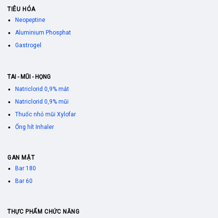
TIÊU HÓA
Neopeptine
Aluminium Phosphat
Gastrogel
TAI - MŨI - HỌNG
Natriclorid 0,9% mắt
Natriclorid 0,9% mũi
Thuốc nhỏ mũi Xylofar
Ống hít Inhaler
GAN MẬT
Bar 180
Bar 60
THỰC PHẨM CHỨC NĂNG